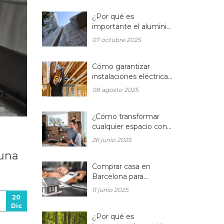
¿Por qué es
importante el aluminio
en la arquitectura
07 octubre 2025
moderna?
Cómo garantizar
instalaciones eléctricas
para hogares seguras y
08 agosto 2025
eficientes
¿Cómo transformar
cualquier espacio con
las reformas
26 junio 2025
integrales?
 una
Comprar casa en
Barcelona para
reformar: una
11 junio 2025
oportunidad rentable
20
en el mercado
Dic
inmobiliario actual
¿Por qué es