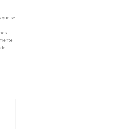
s que se
a
emos
camente
 de