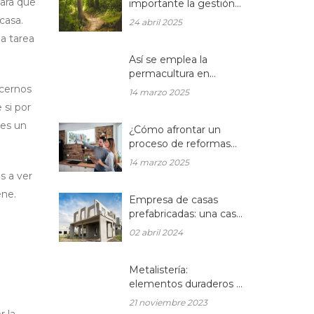
para que
importante la gestión
forestal para la salud
casa.
24 abril 2025
del planeta y la de tu
a tarea
hogar?
Así se emplea la
permacultura en
balcones y terrazas
acernos
14 marzo 2025
 si por
 es un
¿Cómo afrontar un
proceso de reformas
integrales en una
14 marzo 2025
vivienda unifamiliar?
s a ver
ene.
Empresa de casas
prefabricadas: una casa
a medida y sin esperas
02 abril 2024
Metalistería:
elementos duraderos y
hermosos para sus
21 noviembre 2023
espacios
 la