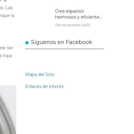
o. Las
Crea espacios
rque la
hermosos y eficientes
en tu hogar con
09 noviembre 2023
muebles de madera a
medida
Siguenos en Facebook
ele ser
a ropa
Mapa del Sitio
Enlaces de interés