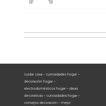
cuidar casa – curiosidades hogar –
decoración hogar –
electrodomésticos hogar – ideas
decorativas – curiosidades hogar –
consejos decoración – mejor