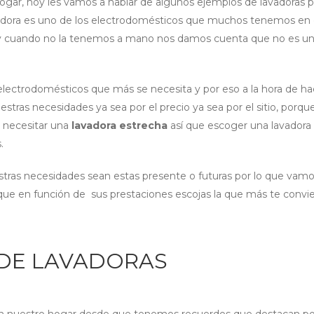
ogar, hoy les vamos a hablar de algunos ejemplos de lavadoras 
avadora es uno de los electrodomésticos que muchos tenemos en 
 y cuando no la tenemos a mano nos damos cuenta que no es un
 electrodomésticos que más se necesita y por eso a la hora de h
ras necesidades ya sea por el precio ya sea por el sitio, porque
a necesitar una
lavadora estrecha
así que escoger una lavadora
.
uestras necesidades sean estas presente o futuras por lo que vamo
 que en función de sus prestaciones escojas la que más te convi
DE LAVADORAS
en nuestro hogar desde que tenemos recuerdos que destacan por