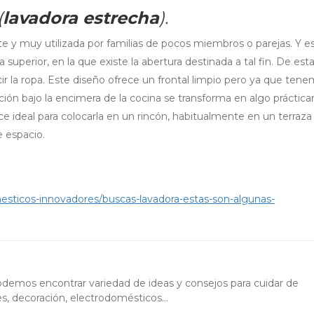
(
lavadora estrecha
).
 y muy utilizada por familias de pocos miembros o parejas. Y e
a superior, en la que existe la abertura destinada a tal fin. De est
r la ropa. Este diseño ofrece un frontal limpio pero ya que ten
ración bajo la encimera de la cocina se transforma en algo prácti
ce ideal para colocarla en un rincón, habitualmente en un terraza
e espacio.
ticos-innovadores/buscas-lavadora-estas-son-algunas-
podemos encontrar variedad de ideas y consejos para cuidar de
es, decoración, electrodomésticos…