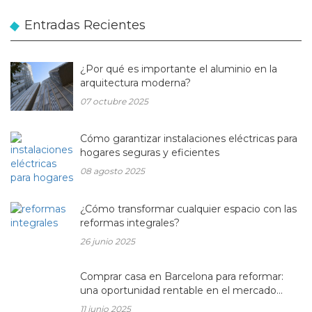
Entradas Recientes
¿Por qué es importante el aluminio en la
arquitectura moderna?
07 octubre 2025
Cómo garantizar instalaciones eléctricas para
hogares seguras y eficientes
08 agosto 2025
¿Cómo transformar cualquier espacio con las
reformas integrales?
26 junio 2025
Comprar casa en Barcelona para reformar:
una oportunidad rentable en el mercado
inmobiliario actual
11 junio 2025