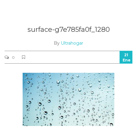
surface-g7e785fa0f_1280
By
Ultrahogar
21
0
Ene