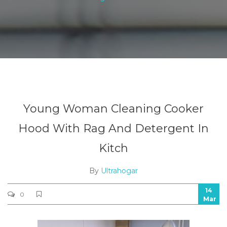
Young Woman Cleaning Cooker
Hood With Rag And Detergent In
Kitch
By
Ultrahogar
14
0
Mar