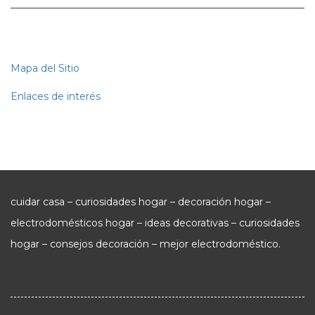
Mapa del Sitio
Enlaces de interés
cuidar casa – curiosidades hogar – decoración hogar –
electrodomésticos hogar – ideas decorativas – curiosidades
hogar – consejos decoración – mejor electrodoméstico.