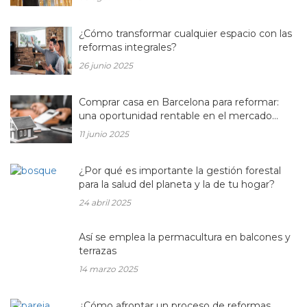
¿Cómo transformar cualquier espacio con las
reformas integrales?
26 junio 2025
Comprar casa en Barcelona para reformar:
una oportunidad rentable en el mercado
inmobiliario actual
11 junio 2025
¿Por qué es importante la gestión forestal
para la salud del planeta y la de tu hogar?
24 abril 2025
Así se emplea la permacultura en balcones y
terrazas
14 marzo 2025
¿Cómo afrontar un proceso de reformas