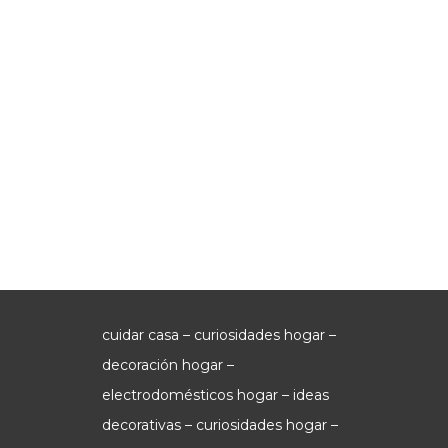
cuidar casa – curiosidades hogar –
decoración hogar –
electrodomésticos hogar – ideas
decorativas – curiosidades hogar –