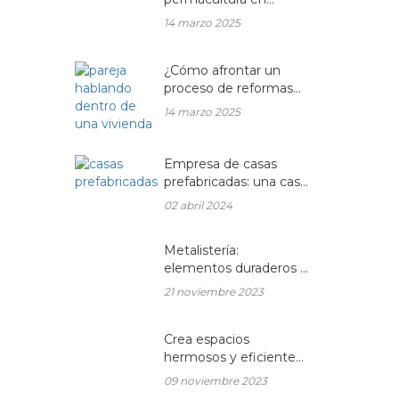
balcones y terrazas
14 marzo 2025
¿Cómo afrontar un
proceso de reformas
integrales en una
14 marzo 2025
vivienda unifamiliar?
Empresa de casas
prefabricadas: una casa
a medida y sin esperas
02 abril 2024
Metalistería:
elementos duraderos y
hermosos para sus
21 noviembre 2023
espacios
Crea espacios
hermosos y eficientes
en tu hogar con
09 noviembre 2023
muebles de madera a