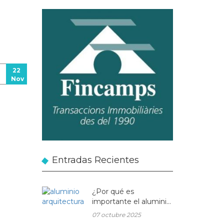
22
Nov
Entradas Recientes
¿Por qué es
importante el aluminio
en la arquitectura
07 octubre 2025
moderna?