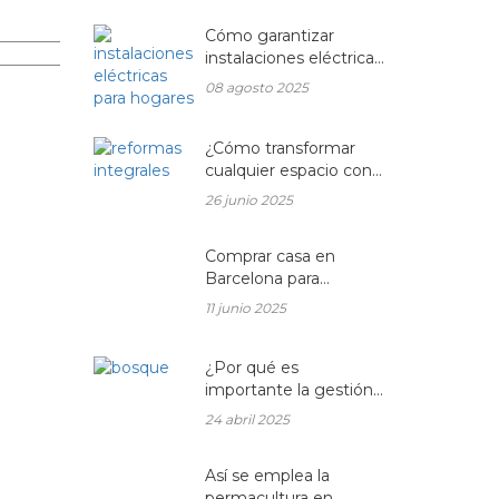
Cómo garantizar
instalaciones eléctricas
para hogares seguras y
08 agosto 2025
eficientes
¿Cómo transformar
cualquier espacio con
las reformas
26 junio 2025
integrales?
Comprar casa en
Barcelona para
reformar: una
11 junio 2025
oportunidad rentable
en el mercado
inmobiliario actual
¿Por qué es
importante la gestión
forestal para la salud
24 abril 2025
del planeta y la de tu
hogar?
Así se emplea la
permacultura en