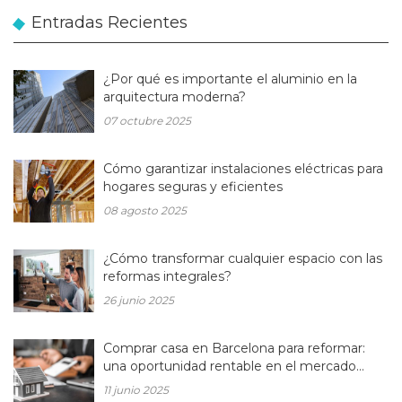
Entradas Recientes
¿Por qué es importante el aluminio en la
arquitectura moderna?
07 octubre 2025
Cómo garantizar instalaciones eléctricas para
hogares seguras y eficientes
08 agosto 2025
¿Cómo transformar cualquier espacio con las
reformas integrales?
26 junio 2025
Comprar casa en Barcelona para reformar:
una oportunidad rentable en el mercado
inmobiliario actual
11 junio 2025