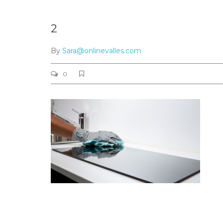
2
By
Sara@onlinevalles.com
0