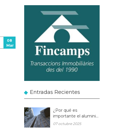
08
Mar
Entradas Recientes
¿Por qué es
importante el aluminio
en la arquitectura
07 octubre 2025
moderna?