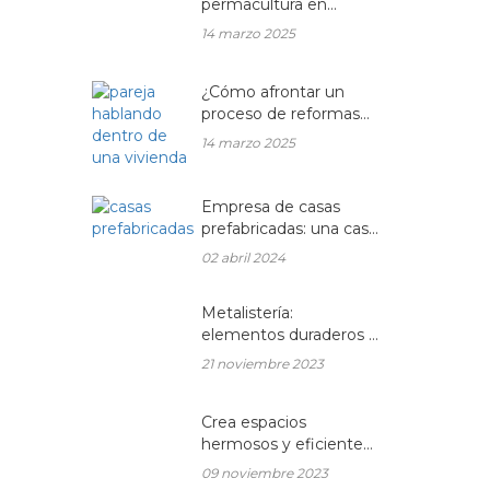
permacultura en
balcones y terrazas
14 marzo 2025
¿Cómo afrontar un
proceso de reformas
integrales en una
14 marzo 2025
vivienda unifamiliar?
Empresa de casas
prefabricadas: una casa
a medida y sin esperas
02 abril 2024
Metalistería:
elementos duraderos y
hermosos para sus
21 noviembre 2023
espacios
Crea espacios
hermosos y eficientes
en tu hogar con
09 noviembre 2023
muebles de madera a