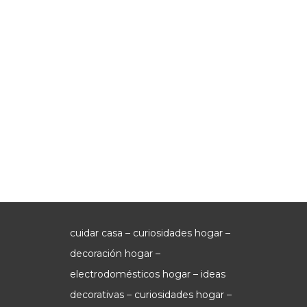
cuidar casa – curiosidades hogar –
decoración hogar –
electrodomésticos hogar – ideas
decorativas – curiosidades hogar –