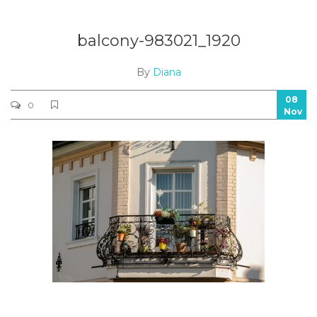
balcony-983021_1920
By
Diana
08
0
Nov