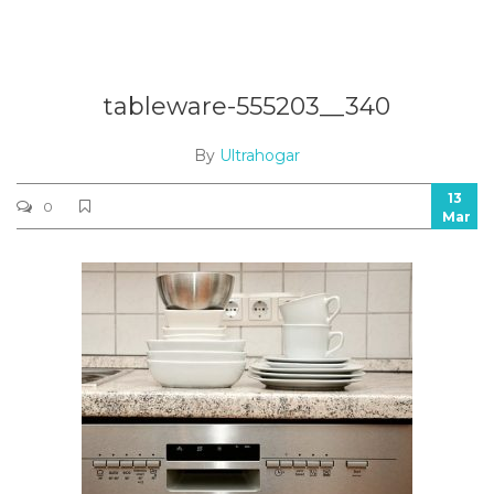
tableware-555203__340
By
Ultrahogar
13
0
Mar