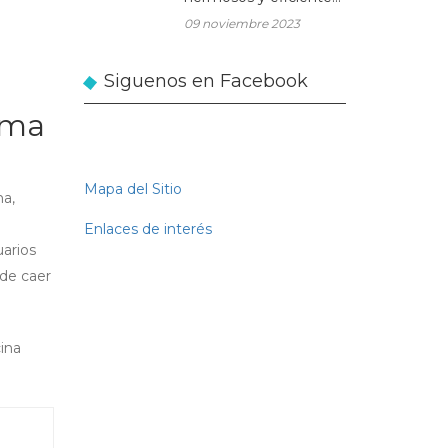
en tu hogar con
09 noviembre 2023
muebles de madera a
medida
Siguenos en Facebook
orma
Mapa del Sitio
ma,
Enlaces de interés
uarios
 de caer
ina