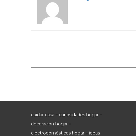
cuidar casa – curiosidades hogar –
decoración hogar –
electrodomésticos hogar – ideas