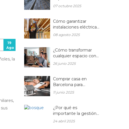
en la arquitectura
07 octubre 2025
moderna?
Cómo garantizar
instalaciones eléctricas
para hogares seguras y
08 agosto 2025
eficientes
19
Ago
¿Cómo transformar
cualquier espacio con
oles, la
las reformas
26 junio 2025
integrales?
Comprar casa en
Barcelona para
reformar: una
11 junio 2025
oportunidad rentable
liares,
en el mercado
inmobiliario actual
¿Por qué es
 sus
importante la gestión
forestal para la salud
24 abril 2025
del planeta y la de tu