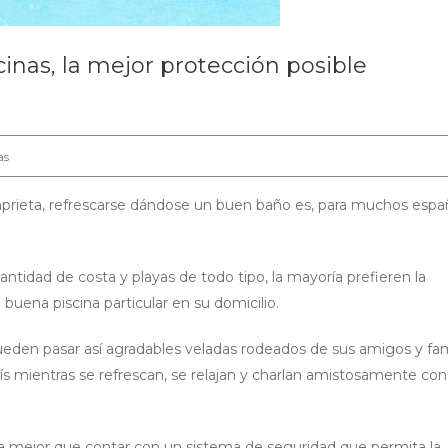
cinas, la mejor protección posible
as
aprieta, refrescarse dándose un buen baño es, para muchos españ
tidad de costa y playas de todo tipo, la mayoría prefieren la
 buena piscina particular en su domicilio.
den pasar así agradables veladas rodeados de sus amigos y fami
ís mientras se refrescan, se relajan y charlan amistosamente con
da mejor que contar con un sistema de seguridad que permita la