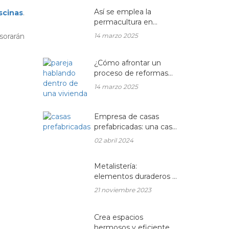
hogar?
Así se emplea la
scinas
.
permacultura en
balcones y terrazas
14 marzo 2025
esorarán
¿Cómo afrontar un
proceso de reformas
integrales en una
14 marzo 2025
vivienda unifamiliar?
Empresa de casas
prefabricadas: una casa
a medida y sin esperas
02 abril 2024
Metalistería:
elementos duraderos y
hermosos para sus
21 noviembre 2023
espacios
Crea espacios
hermosos y eficientes