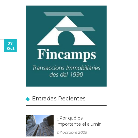
07
Oct
Entradas Recientes
¿Por qué es
importante el aluminio
en la arquitectura
07 octubre 2025
moderna?