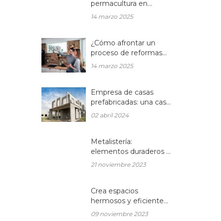
permacultura en
balcones y terrazas
14 marzo 2025
¿Cómo afrontar un
proceso de reformas
integrales en una
14 marzo 2025
vivienda unifamiliar?
Empresa de casas
prefabricadas: una casa
a medida y sin esperas
02 abril 2024
Metalistería:
elementos duraderos y
hermosos para sus
21 noviembre 2023
espacios
Crea espacios
hermosos y eficientes
en tu hogar con
09 noviembre 2023
muebles de madera a