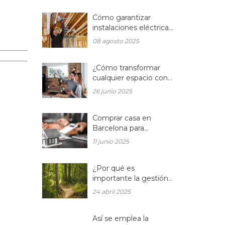
Cómo garantizar
instalaciones eléctricas
para hogares seguras y
08 agosto 2025
eficientes
¿Cómo transformar
cualquier espacio con
las reformas
26 junio 2025
integrales?
Comprar casa en
Barcelona para
reformar: una
11 junio 2025
oportunidad rentable
en el mercado
inmobiliario actual
¿Por qué es
importante la gestión
forestal para la salud
24 abril 2025
del planeta y la de tu
hogar?
Así se emplea la