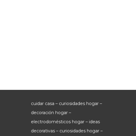
cuidar casa – curiosidades hogar –
decoración hogar –
electrodomésticos hogar – ideas
decorativas – curiosidades hogar –