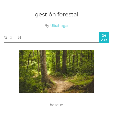
gestión forestal
By
Ultrahogar
24
0
Abr
bosque