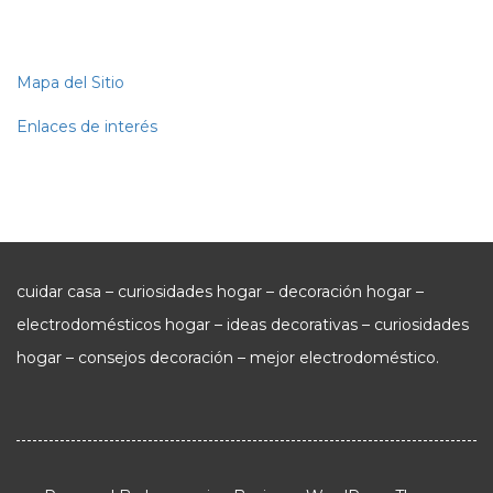
Mapa del Sitio
Enlaces de interés
cuidar casa – curiosidades hogar – decoración hogar –
electrodomésticos hogar – ideas decorativas – curiosidades
hogar – consejos decoración – mejor electrodoméstico.