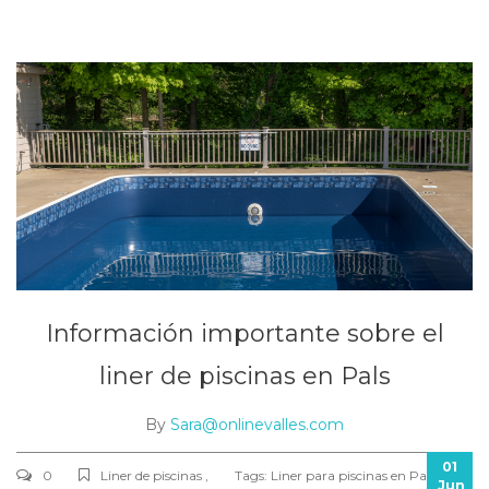
Información importante sobre el
liner de piscinas en Pals
By
Sara@onlinevalles.com
01
0
Liner de piscinas ,
Tags:
Liner para piscinas en Pals
Jun