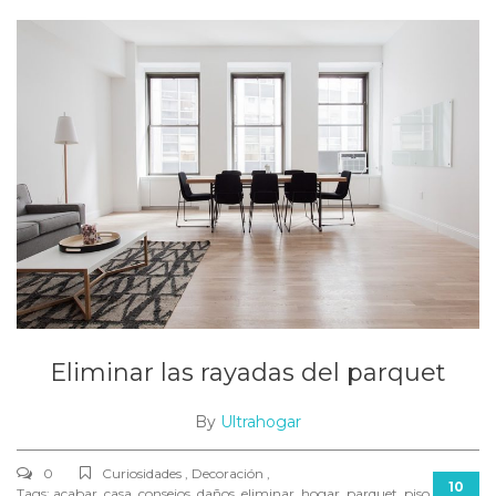
Eliminar las rayadas del parquet
By
Ultrahogar
0
Curiosidades , Decoración ,
10
Tags:
acabar
,
casa
,
consejos
,
daños
,
eliminar
,
hogar
,
parquet
,
piso
,