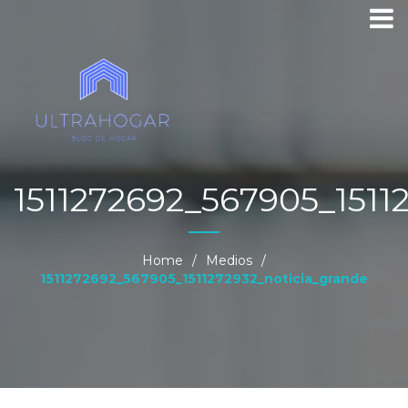
1511272692_567905_1511
Home
/
Medios
/
1511272692_567905_1511272932_noticia_grande