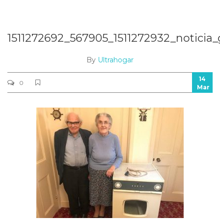
1511272692_567905_1511272932_noticia
By
Ultrahogar
14
0
Mar