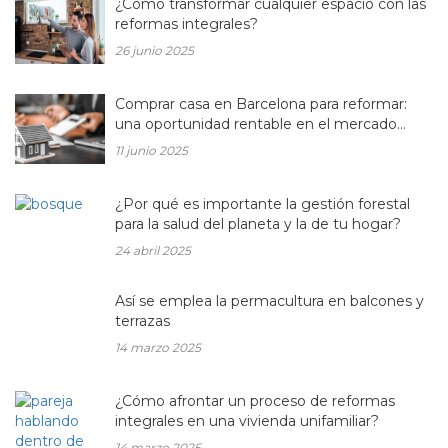
¿Cómo transformar cualquier espacio con las
reformas integrales?
26 junio 2025
Comprar casa en Barcelona para reformar:
una oportunidad rentable en el mercado
inmobiliario actual
11 junio 2025
¿Por qué es importante la gestión forestal
para la salud del planeta y la de tu hogar?
24 abril 2025
Así se emplea la permacultura en balcones y
terrazas
14 marzo 2025
¿Cómo afrontar un proceso de reformas
integrales en una vivienda unifamiliar?
14 marzo 2025