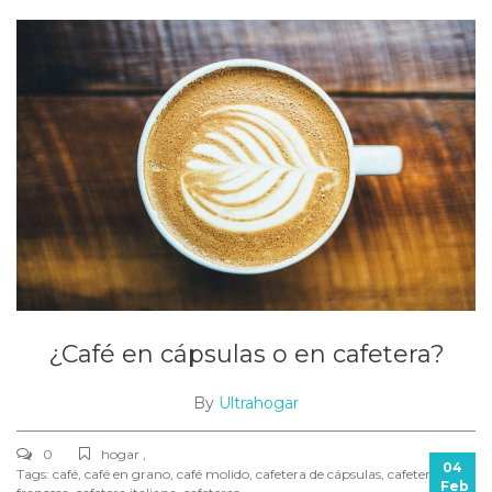
¿Café en cápsulas o en cafetera?
By
Ultrahogar
0
hogar ,
04
Tags:
café
,
café en grano
,
café molido
,
cafetera de cápsulas
,
cafetera
Feb