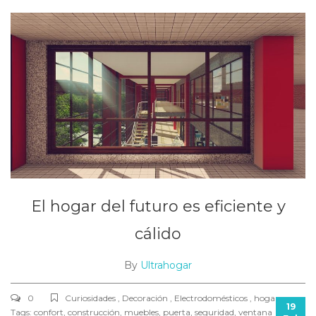
El hogar del futuro es eficiente y
cálido
By
Ultrahogar
0
Curiosidades , Decoración , Electrodomésticos , hogar ,
19
Tags:
confort
,
construcción
,
muebles
,
puerta
,
seguridad
,
ventana