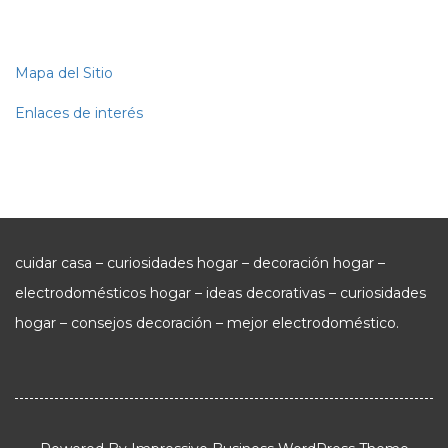
Mapa del Sitio
Enlaces de interés
cuidar casa – curiosidades hogar – decoración hogar –
electrodomésticos hogar – ideas decorativas – curiosidades
hogar – consejos decoración – mejor electrodoméstico.