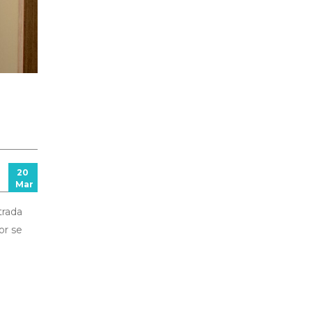
20
Mar
trada
or se