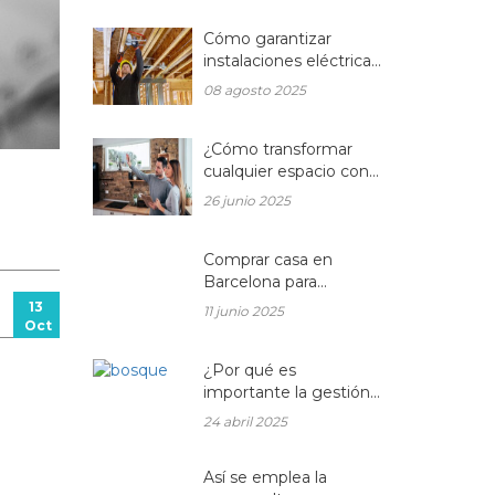
Cómo garantizar
instalaciones eléctricas
para hogares seguras y
08 agosto 2025
eficientes
¿Cómo transformar
cualquier espacio con
las reformas
26 junio 2025
integrales?
Comprar casa en
Barcelona para
reformar: una
13
11 junio 2025
oportunidad rentable
Oct
en el mercado
inmobiliario actual
¿Por qué es
importante la gestión
ó
forestal para la salud
24 abril 2025
del planeta y la de tu
hogar?
Así se emplea la