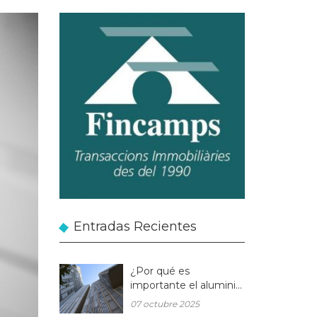
Entradas Recientes
¿Por qué es
importante el aluminio
en la arquitectura
07 octubre 2025
moderna?