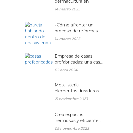
permacultura en
balcones y terrazas
14 marzo 2025
¿Cómo afrontar un
proceso de reformas
integrales en una
14 marzo 2025
vivienda unifamiliar?
Empresa de casas
prefabricadas: una casa
a medida y sin esperas
02 abril 2024
Metalistería:
elementos duraderos y
hermosos para sus
21 noviembre 2023
espacios
Crea espacios
hermosos y eficientes
en tu hogar con
09 noviembre 2023
muebles de madera a