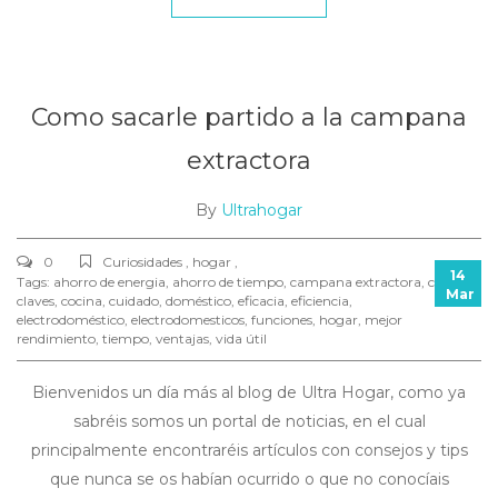
Como sacarle partido a la campana
extractora
By
Ultrahogar
0
Curiosidades , hogar ,
14
Tags:
ahorro de energia
,
ahorro de tiempo
,
campana extractora
,
casa
,
Mar
claves
,
cocina
,
cuidado
,
doméstico
,
eficacia
,
eficiencia
,
electrodoméstico
,
electrodomesticos
,
funciones
,
hogar
,
mejor
rendimiento
,
tiempo
,
ventajas
,
vida útil
Bienvenidos un día más al blog de Ultra Hogar, como ya
sabréis somos un portal de noticias, en el cual
principalmente encontraréis artículos con consejos y tips
que nunca se os habían ocurrido o que no conocíais