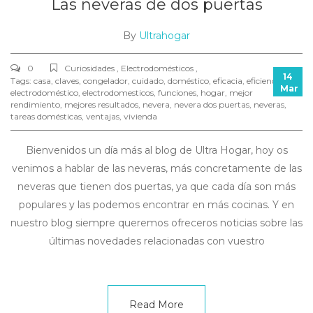
Las neveras de dos puertas
By
Ultrahogar
0
Curiosidades , Electrodomésticos ,
14
Tags:
casa
,
claves
,
congelador
,
cuidado
,
doméstico
,
eficacia
,
eficiencia
,
Mar
electrodoméstico
,
electrodomesticos
,
funciones
,
hogar
,
mejor
rendimiento
,
mejores resultados
,
nevera
,
nevera dos puertas
,
neveras
,
tareas domésticas
,
ventajas
,
vivienda
Bienvenidos un día más al blog de Ultra Hogar, hoy os
venimos a hablar de las neveras, más concretamente de las
neveras que tienen dos puertas, ya que cada día son más
populares y las podemos encontrar en más cocinas. Y en
nuestro blog siempre queremos ofreceros noticias sobre las
últimas novedades relacionadas con vuestro
Read More