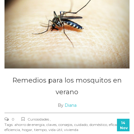
Remedios para los mosquitos en
verano
By
Diana
0
Curiosidades ,
14
Tags:
ahorro de energia
,
claves
,
consejos
,
cuidado
,
doméstico
,
eficacia
,
Nov
eficiencia
,
hogar
,
tiempo
,
vida útil
,
vivienda